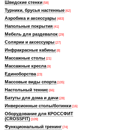
Шведские стенки
[58]
Турники, брусья настенные
[62]
Аэробика и аксессуары
[483]
Напольные покрытия
[41]
Мебель для раздевалок
[29]
Солярии и аксессуары
[27]
Инфракрасные кабины
[8]
Массажные столы
[21]
Массажные кресла
[9]
Единоборства
[23]
Массовые виды спорта
[105]
Настольный теннис
[66]
Батуты для дома и дачи
[28]
Инверсионные столы/ботинки
[16]
Оборудование для КРОССФИТ
(CROSSFIT)
[109]
Функциональный тренинг
[74]