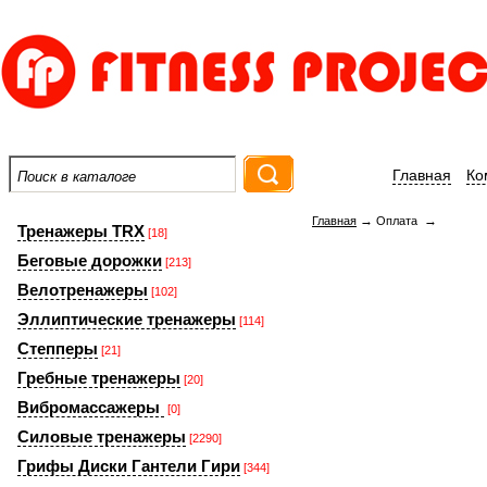
Главная
Ко
→
→
Главная
Оплата
Тренажеры TRX
[18]
Беговые дорожки
[213]
Велотренажеры
[102]
Эллиптические тренажеры
[114]
Степперы
[21]
Гребные тренажеры
[20]
Вибромассажеры
[0]
Силовые тренажеры
[2290]
Грифы Диски Гантели Гири
[344]