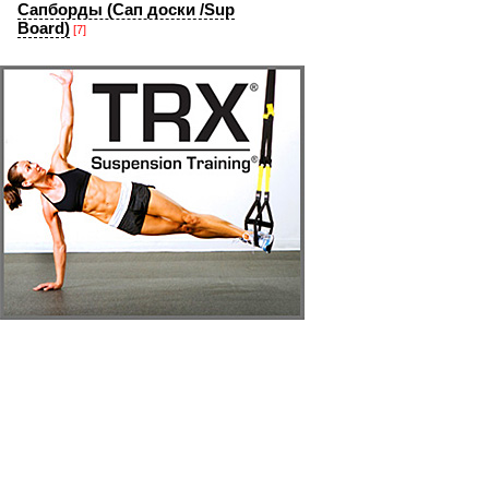
Сапборды (Сап доски /Sup
Board)
[7]