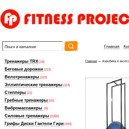
Главная
Ко
Тренажеры TRX
→
Главная
Аэробика и аксес
[18]
Беговые дорожки
[213]
Велотренажеры
[102]
Эллиптические тренажеры
[114]
Степперы
[21]
Гребные тренажеры
[20]
Вибромассажеры
[0]
Силовые тренажеры
[2290]
Грифы Диски Гантели Гири
[344]