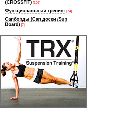
(CROSSFIT)
[109]
Функциональный тренинг
[74]
Сапборды (Сап доски /Sup
Board)
[7]