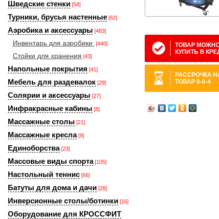
Шведские стенки
[58]
Турники, брусья настенные
[62]
Аэробика и аксессуары
[483]
Инвентарь для аэробики
[440]
ТОВАР МОЖН
КУПИТЬ В КРЕ
Стойки для хранения
[43]
Напольные покрытия
[41]
РАССРОЧКА Н
Мебель для раздевалок
ТОВАР 0-0-4
[29]
Солярии и аксессуары
[27]
Инфракрасные кабины
[8]
Массажные столы
[21]
Массажные кресла
[9]
Единоборства
[23]
Массовые виды спорта
[105]
Настольный теннис
[66]
Батуты для дома и дачи
[28]
Инверсионные столы/ботинки
[16]
Оборудование для КРОССФИТ