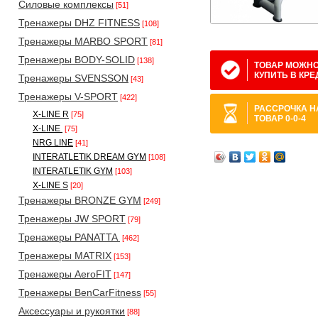
Силовые комплексы
[51]
Тренажеры DHZ FITNESS
[108]
Тренажеры MARBO SPORT
[81]
Тренажеры BODY-SOLID
[138]
ТОВАР МОЖН
КУПИТЬ В КРЕ
Тренажеры SVENSSON
[43]
Тренажеры V-SPORT
[422]
РАССРОЧКА Н
X-LINE R
[75]
ТОВАР 0-0-4
X-LINE
[75]
NRG LINE
[41]
INTERATLETIK DREAM GYM
[108]
INTERATLETIK GYM
[103]
X-LINE S
[20]
Тренажеры BRONZE GYM
[249]
Тренажеры JW SPORT
[79]
Тренажеры PANATTA
[462]
Тренажеры MATRIX
[153]
Тренажеры AeroFIT
[147]
Тренажеры BenCarFitness
[55]
Аксессуары и рукоятки
[88]