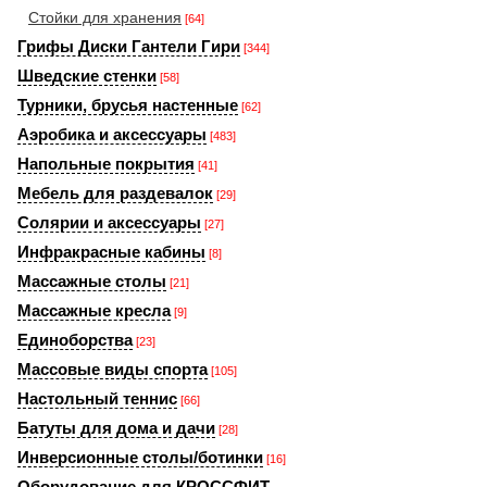
Стойки для хранения
[64]
Грифы Диски Гантели Гири
[344]
Шведские стенки
[58]
Турники, брусья настенные
[62]
Аэробика и аксессуары
[483]
Напольные покрытия
[41]
Мебель для раздевалок
[29]
Солярии и аксессуары
[27]
Инфракрасные кабины
[8]
Массажные столы
[21]
Массажные кресла
[9]
Единоборства
[23]
Массовые виды спорта
[105]
Настольный теннис
[66]
Батуты для дома и дачи
[28]
Инверсионные столы/ботинки
[16]
Оборудование для КРОССФИТ