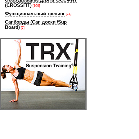
(CROSSFIT)
[109]
Функциональный тренинг
[74]
Сапборды (Сап доски /Sup
Board)
[7]