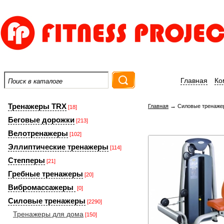
Главная
Ко
Тренажеры TRX
→
Главная
Силовые тренаже
[18]
Беговые дорожки
[213]
Велотренажеры
[102]
Эллиптические тренажеры
[114]
Степперы
[21]
Гребные тренажеры
[20]
Вибромассажеры
[0]
Силовые тренажеры
[2290]
Тренажеры для дома
[150]